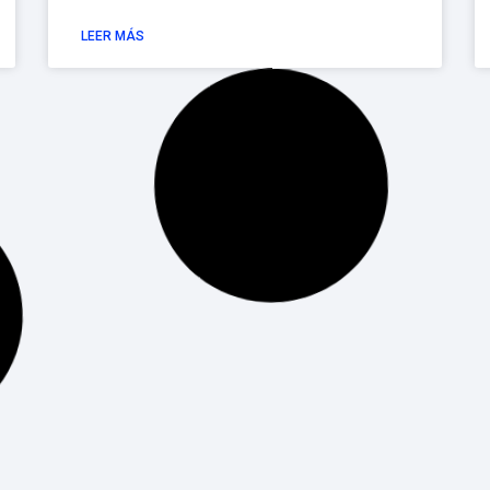
LEER MÁS
Historia del software en 5
minutos
Si alguna vez te has preguntado cómo
funcionaban las cosas antes de lo digital y
cómo empezó a surgir esta tecnología, estás
en el sitio indicado. La historia del software
LEER MÁS