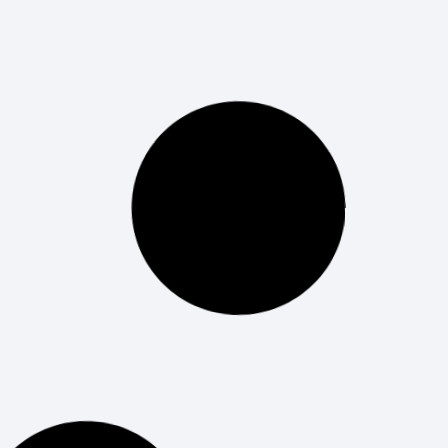
Top 5 Trabajos Tech Más
Demandados en 2025 y Cómo
Prepararte
El sector tecnológico está en constante
crecimiento, y los top 5 trabajos tech más
demandados en 2025 serán clave para
empresas que buscan talento especializado en
inteligencia artificial, ciberseguridad
LEER MÁS
Cómo elegir carrera
universitaria y acertar seguro