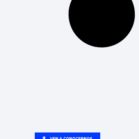
Hackathon a bordo con Vueling y Mobile World
Capital En menos de una semana, el 4 de
marzo de 2025, se llevará a cabo el Digital
Talent Flight. Más de
LEER MÁS