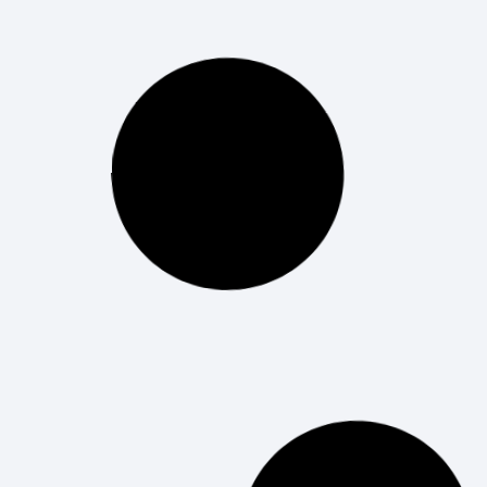
6 mejores destinos de
Erasmus: saca partido a tu
formación en tecnología
alrededor del mundo
Todos sabemos lo que es el Erasmus y de la
experiencia inolvidable y enriquecedora que
resulta para la gran mayoría que decide
aventurarse en este recorrido académico, pero,
¿cuáles son
LEER MÁS
Digital Talent Flight: Hackathon
a bordo con Vueling y
MWCapital