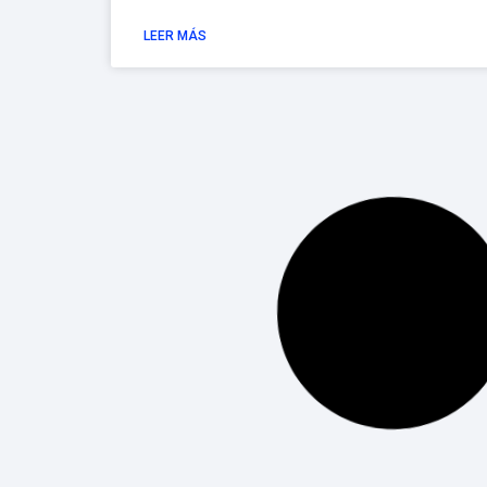
LEER MÁS
Exalumnos Epitech: Caminos
profesionales, funciones y
expectativas salariales
En Epitech, con más de 20 años formando a
expertos en informática, nos hemos
consolidado como una institución de referencia
en el ámbito tecnológico y digital. Nuestro
enfoque práctico y
LEER MÁS