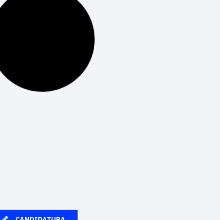
Elegir una carrera universitaria es una de las
decisiones más importantes que tienes que
hacer a lo largo de tu vida. Puede influir en tu
futuro profesional, tu satisfacción laboral
LEER MÁS