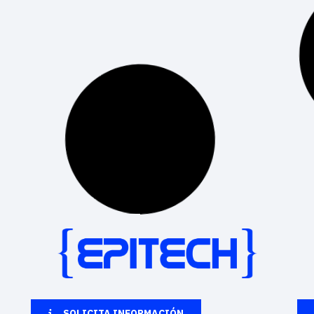
¿Qué está pasando en el mundo del desarrollo
web? El desarrollo de páginas web es una de
las áreas más dinámicas dentro del mundo
tecnológico. Cada día surgen nuevas
herramientas,
LEER MÁS