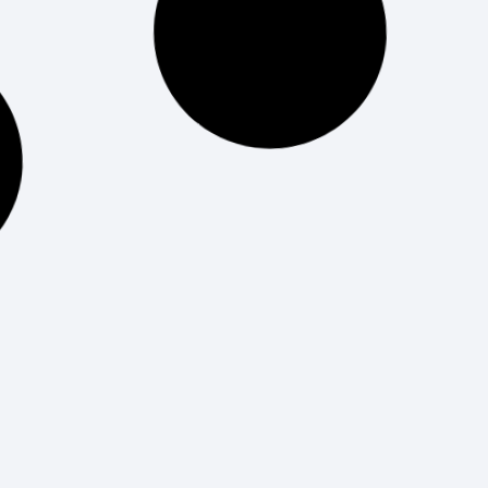
2024 a Epitech Barcelona!
¿Conoces la Global Game Jam? La Global Game
Jam (GGJ) es una organización sin fines de
lucro con la misión de capacitar a todas las
personas en todo el mundo
LEER MÁS
Miguel Arnalot nos comparte
su experiencia académica en el
extranjero
Dimensión internacional y experiencias
académicas Una de las particularidades que
caracteriza a Epitech es su internacionalidad y