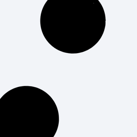
Arnalot, nos compartió su experiencia
académica en el extranjero pudimos
LEER MÁS
¡Bienvenidos, Tek1!
Hoy ha sido un día especial en nuestro campus,
ya que estamos emocionados de dar la
bienvenida a la séptima promoción del Grado y
Máster de Informática de Epitech en
LEER MÁS