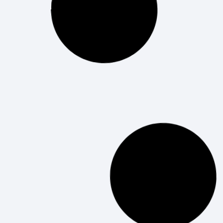
informática. En este artículo, exploraremos las
tendencias tecnológicas más destacadas que
LEER MÁS
¿Sabes qué son las Piscinas de
Epitech?
¿Qué son las Piscinas en Epitech? Hablemos de
Piscinas. ¿Sabes qué son? Y no, no son las que
te imaginas. En el ecosistema Epitech, nos
dimos cuenta de la importancia de
LEER MÁS