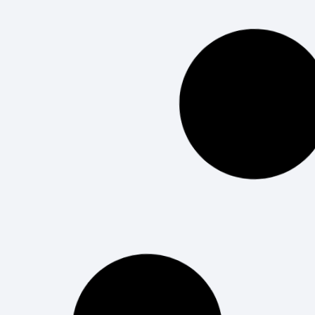
a bordo con Vueling y
MWCapital
Hackathon a bordo con Vueling y Mobile World
Capital En menos de una semana, el 4 de
marzo de 2025, se llevará a cabo el Digital
Talent Flight. Más de
LEER MÁS
Explorando tendencias
tecnológicas que marcarán
este 2024
En un mundo en constante evolución
tecnológica, el 2024 promete ser un año
emocionante para los profesionales de la