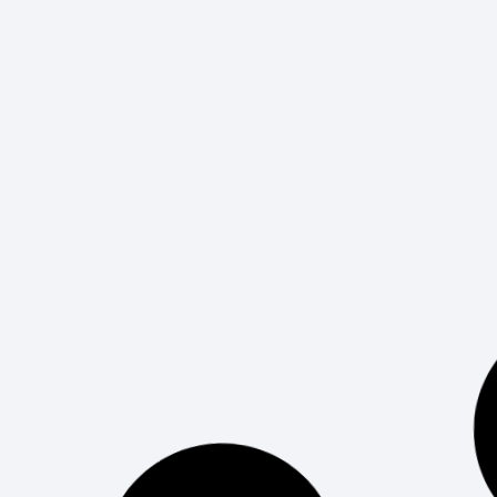
la acogida de estudiantes procedentes de
diferentes partes del mundo. En un entorno
LEER MÁS
Job Day en Epitech: un
encuentro cara a cara con
empresas
¿Qué es el Job Day y por qué se hace? Para
impulsar a nuestros estudiantes de Epitech a
dar un paso más en su carrera profesional,
hemos creado una dinámica
LEER MÁS