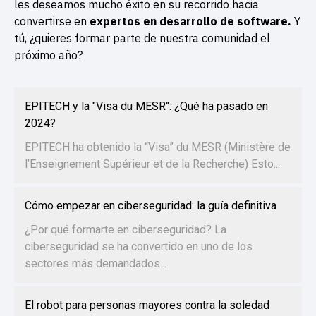
les deseamos mucho éxito en su recorrido hacia
convertirse en
expertos en desarrollo de software.
Y
tú, ¿quieres formar parte de nuestra comunidad el
próximo año?
EPITECH y la "Visa du MESR": ¿Qué ha pasado en
2024?
EPITECH ha obtenido la “Visa” du MESR (Ministère de
l’Enseignement Supérieur et de la Recherche) Esto...
Cómo empezar en ciberseguridad: la guía definitiva
¿Por qué formarte en ciberseguridad? La
ciberseguridad se ha convertido en uno de los
sectores más demandados...
El robot para personas mayores contra la soledad