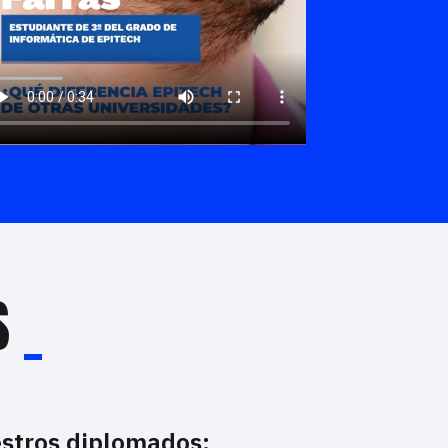
S
_
estros diplomados: