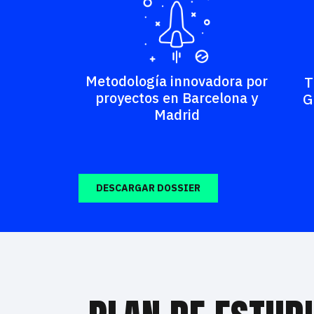
Metodología innovadora por
T
proyectos en Barcelona y
G
Madrid
DESCARGAR DOSSIER