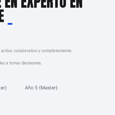
 EN EXPERTO EN
RE
_
s activo, colaborativo y completamente
es a tomar decisiones.
er}
Año 5 {Master}
Año 2