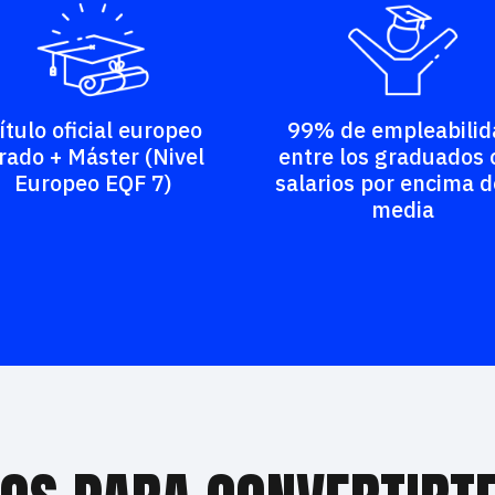
ítulo oficial europeo
99% de empleabilid
rado + Máster (Nivel
entre los graduados 
Europeo EQF 7)
salarios por encima d
media