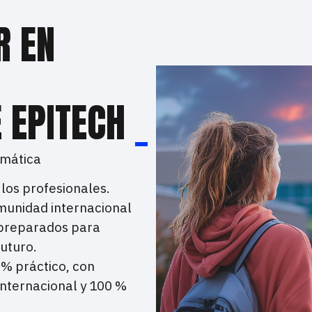
R EN
E EPITECH
_
rmática
os profesionales.
munidad internacional
 preparados para
futuro.
 % práctico, con
internacional y 100 %