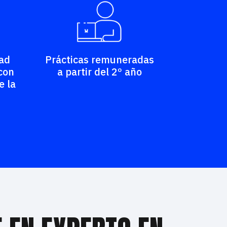
ad
Prácticas remuneradas
con
a partir del 2º año
e la