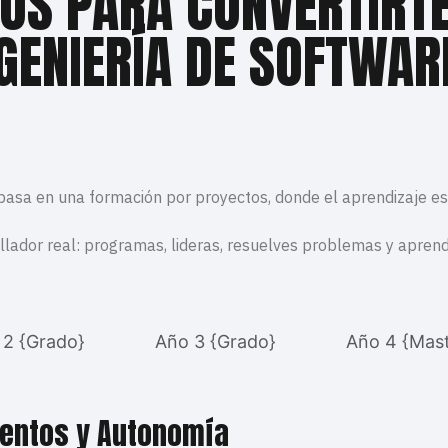
IOS PARA CONVERTIRTE
GENIERÍA DE SOFTWA
 basa en una formación por proyectos, donde el aprendizaje e
llador real: programas, lideras, resuelves problemas y aprend
 2 {Grado}
Año 3 {Grado}
Año 4 {Mast
mentos y Autonomía