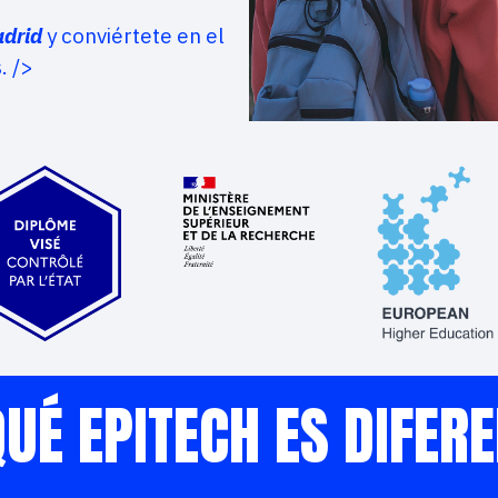
drid
y conviértete en el
.
/>
UÉ EPITECH ES DIFER