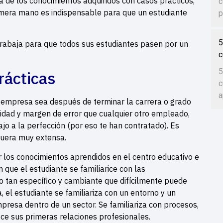
 de los conocimientos adquiridos con casos prácticos,
c
rimera mano es indispensable para que un estudiante
p
5
trabaja para que todos sus estudiantes pasen por un
c
5
rácticas
c
a
 empresa sea después de terminar la carrera o grado
lidad y margen de error que cualquier otro empleado,
jo a la perfección (por eso te han contratado). Es
fuera muy extensa.
r los conocimientos aprendidos en el centro educativo e
en que el estudiante se familiarice con las
to tan específico y cambiante que difícilmente puede
, el estudiante se familiariza con un entorno y un
presa dentro de un sector. Se familiariza con procesos,
ce sus primeras relaciones profesionales.