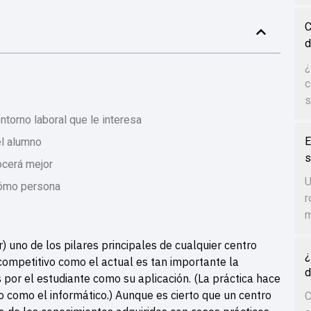
C
d
¿
c
s
ntorno laboral que le interesa
E
el alumno
s
ocerá mejor
U
cómo persona
r
m
 uno de los pilares principales de cualquier centro
¿
 competitivo como el actual es tan importante la
d
 por el estudiante como su aplicación. (La práctica hace
 como el informático.) Aunque es cierto que un centro
C