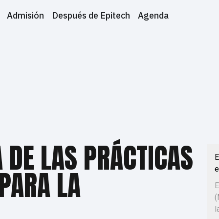
Admisión
Después de Epitech
Agenda
 DE LAS PRÁCTICAS
E
e
PARA LA
E
(
l