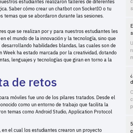
uestros estudiantes realizaron talleres de diferentes
c
gica. Saber cómo crear un chatbot con SocketIO o tu
s
os temas que se abordaron durante las sesiones.
E
es que se realizan por y para nuestros estudiantes les
s
n el mundo de la innovación y la tecnología, sino que
U
 desarrollando habilidades blandas, las cuales son de
r
on Week ha estado marcada por la creatividad, dotando
m
tas, lenguajes y tecnologías que giran en torno a la
¿
a de retos
d
C
 para móviles fue uno de los pilares tratados. Desde el
c
conocido como un entorno de trabajo que facilita la
p
ron temas como Android Studio, Application Protocol
5
, en el cual los estudiantes crearon un proyecto
c