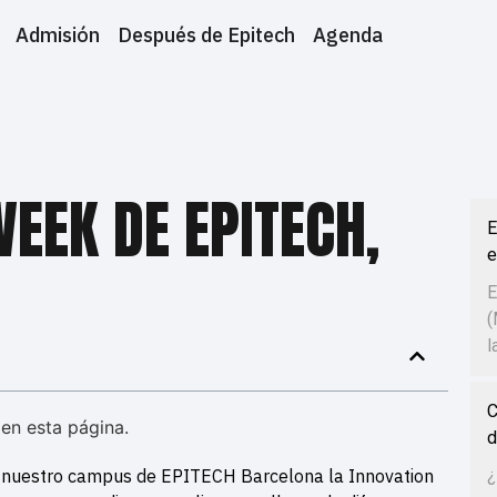
Admisión
Después de Epitech
Agenda
WEEK DE EPITECH,
E
e
E
(
l
C
en esta página.
d
n nuestro campus de EPITECH Barcelona la Innovation
¿