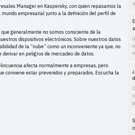
s
Presales Manager en Kaspersky, con quien repasamos la
 mundo empresarial junto a la definición del perfil de
E
s
a que generalmente no somos consciente de la
U
uestros dispositivos electrónicos. Sobre nuestros datos
r
visibilidad de la “nube” como un inconveniente ya que, no
m
e derivar en peligros de mercadeo de datos.
delincuencia afecta normalmente a empresas, pero
¿
ue conviene estar prevenidos y preparados. Escucha la
d
C
c
p
5
c