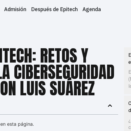
Admisión
Después de Epitech
Agenda
ITECH: RETOS Y
E
e
LA CIBERSEGURIDAD
E
ON LUIS SUÁREZ
(
l
C
d
¿
en esta página.
c