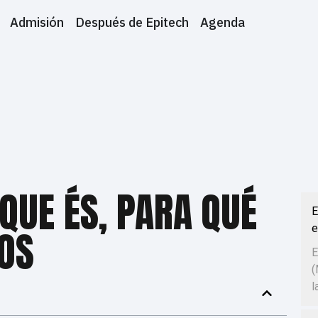
Admisión
Después de Epitech
Agenda
 QUE ÉS, PARA QUÉ
E
e
OS
E
(
l