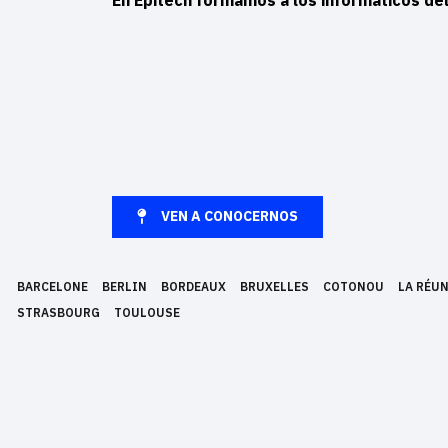
En Epitech formamos a los informáticos del
VEN A CONOCERNOS
BARCELONE
BERLIN
BORDEAUX
BRUXELLES
COTONOU
LA RÉU
STRASBOURG
TOULOUSE
Epitech es una escuela superior de informática fundada el año 1999 y 
en la realización de proyectos. Epitech está presente en 13 ciudades 
Experto en Tecnologías de la Información equivalente al grado + Master