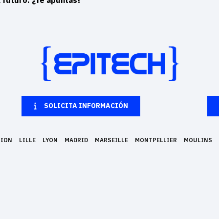
 futuro. ¿Te apuntas?
SOLICITA INFORMACIÓN
NION
LILLE
LYON
MADRID
MARSEILLE
MONTPELLIER
MOULINS
POLÍTICA DE PRIVACIDAD
AVISO LEGAL
que forma en 5 años a expertos del sector. Permite convertir la pasión por la informática 
Francesas, una en Estados Unidos (Nueva York) y en otras 5 ciudades europeas : Barcelona, 
, reconocido en Europa (nivel 7 de la EU) y homologado por el estado Francés en el Nivel 1 