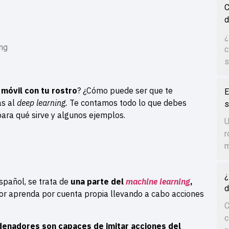
C
d
¿
ing
c
s
móvil con tu rostro
? ¿Cómo puede ser que te
E
as al
deep learning.
Te contamos todo lo que debes
s
para qué sirve y algunos ejemplos.
U
r
m
¿
spañol, se trata de
una parte del
machine learning
,
d
dor aprenda por cuenta propia llevando a cabo acciones
C
c
denadores son capaces de imitar acciones del