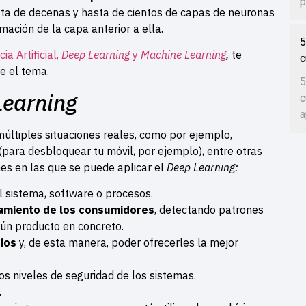
p
ta de decenas y hasta de cientos de capas de neuronas
rmación de la capa anterior a ella.
5
ia Artificial,
Deep Learning
y
Machine Learning
,
te
c
e el tema.
5
Learning
c
a
 múltiples situaciones reales, como por ejemplo,
(para desbloquear tu móvil, por ejemplo), entre otras
nes en las que se puede aplicar el
Deep Learning:
el sistema, software o procesos.
amiento de los consumidores
, detectando patrones
gún producto en concreto.
ios
y, de esta manera, poder ofrecerles la mejor
s niveles de seguridad de los sistemas.
.