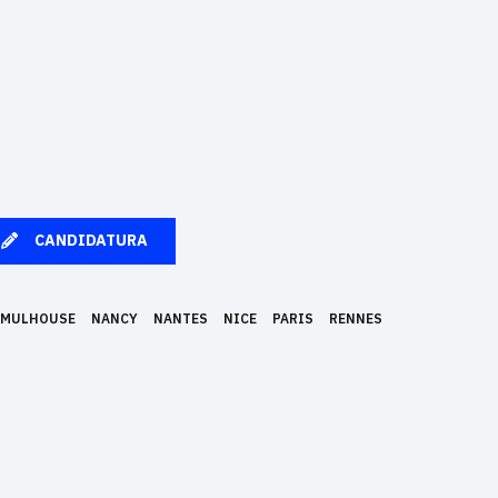
CANDIDATURA
MULHOUSE
NANCY
NANTES
NICE
PARIS
RENNES
en una profesión de futuro gracias a su pedagogía innovadora basada
Madrid, Berlín, Estrasburgo y Bruselas. Epitech otorga el título de
en la Comisión Nacional de Certificaciones Profesionales (CNCP)