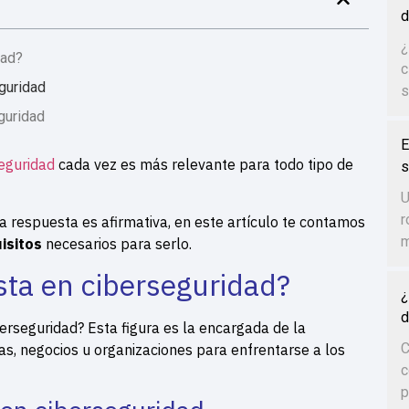
d
¿
dad?
c
guridad
s
guridad
E
eguridad
cada vez es más relevante para todo tipo de
s
U
r
la respuesta es afirmativa, en este artículo te contamos
m
uisitos
necesarios para serlo.
sta en ciberseguridad?
¿
d
rseguridad? Esta figura es la encargada de la
C
as, negocios u organizaciones para enfrentarse a los
c
p