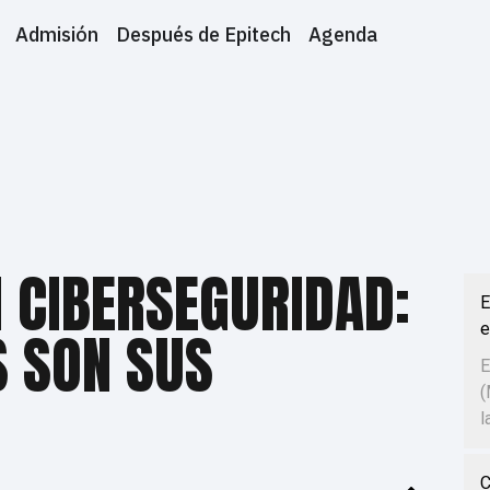
Admisión
Después de Epitech
Agenda
N CIBERSEGURIDAD:
E
e
S SON SUS
E
(
l
C