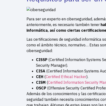
Para ser un experto en ciberseguridad, adem
anteriormente, es necesario también tener
h
a
informática, así como ciertas certificacion
Las certificaciones de seguridad informática so
como el ámbito técnico, normativo… Estas son 
ciberseguridad:
CISSP
(Certified Information Systems Se
Security Manager).
CISA
(Certified Information Systems Audi
CEH
(
Certified Ethical Hacker
).
CISM
(
Certified Information Security Ma
OSCP
(Offensive Security Certified Profes
Además de los conocimientos y las certificac
seguridad también necesita conocimientos conc
que trabajan. Algunas de estas áreas son las s