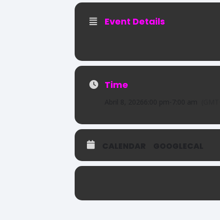
Event Details
Time
Abril 8, 2026
6:00 pm
-
7:00 am
(GMT
CALENDAR
GOOGLECAL