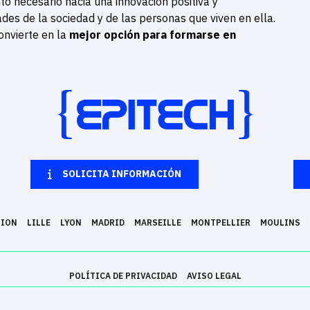
to necesario hacia una innovación positiva y
des de la sociedad y de las personas que viven en ella.
onvierte en la
mejor opción para formarse en
SOLICITA INFORMACIÓN
NION
LILLE
LYON
MADRID
MARSEILLE
MONTPELLIER
MOULINS
POLÍTICA DE PRIVACIDAD
AVISO LEGAL
que forma en 5 años a expertos del sector. Permite convertir la pasión por la informática 