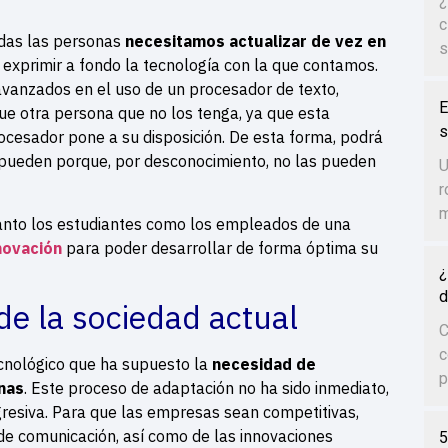
¿
c
odas las personas
necesitamos actualizar de vez en
s
exprimir a fondo la tecnología con la que contamos.
vanzados en el uso de un procesador de texto,
E
ue otra persona que no los tenga, ya que esta
s
ocesador pone a su disposición. De esta forma, podrá
 pueden porque, por desconocimiento, no las pueden
U
r
m
anto los estudiantes como los empleados de una
novación
para poder desarrollar de forma óptima su
¿
d
 de la sociedad actual
C
c
cnológico que ha supuesto la
necesidad de
p
nas
. Este proceso de adaptación no ha sido inmediato,
resiva. Para que las empresas sean competitivas,
de comunicación, así como de las innovaciones
5