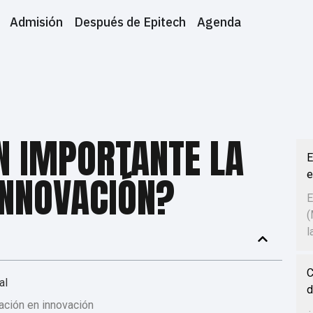
Admisión
Después de Epitech
Agenda
N IMPORTANTE LA
E
e
INNOVACIÓN?
E
(
l
C
al
d
ación en innovación