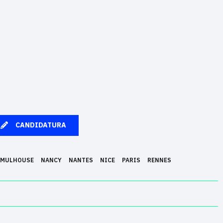
CANDIDATURA
MULHOUSE
NANCY
NANTES
NICE
PARIS
RENNES
en una profesión de futuro gracias a su pedagogía innovadora basada