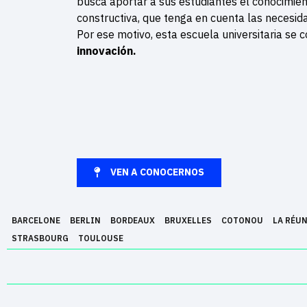
busca aportar a sus estudiantes el conocimien
constructiva, que tenga en cuenta las necesida
Por ese motivo, esta escuela universitaria se c
innovación.
VEN A CONOCERNOS
BARCELONE
BERLIN
BORDEAUX
BRUXELLES
COTONOU
LA RÉU
STRASBOURG
TOULOUSE
Epitech es una escuela superior de informática fundada el año 1999 y 