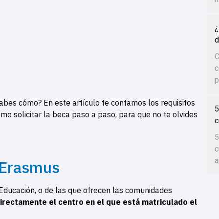
¿
d
C
c
d
p
abes cómo? En este artículo te contamos los requisitos
5
mo solicitar la beca paso a paso, para que no te olvides
c
5
c
a
e Erasmus
e Educación, o de las que ofrecen las comunidades
irectamente el centro en el que está matriculado el