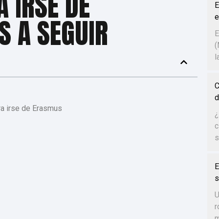
A IRSE DE
E
e
S A SEGUIR
E
(
l
C
d
ra irse de Erasmus
¿
c
s
E
s
U
r
m