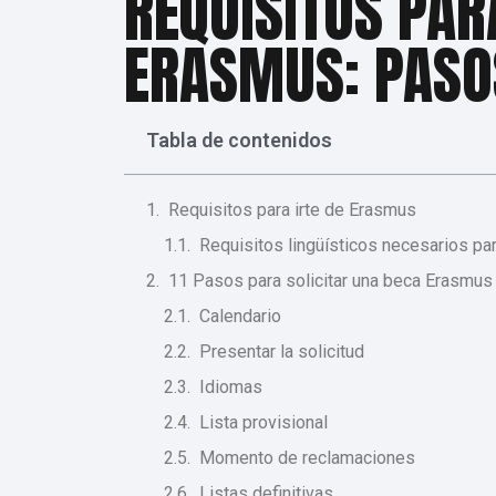
REQUISITOS PAR
ERASMUS: PASO
Tabla de contenidos
Requisitos para irte de Erasmus
Requisitos lingüísticos necesarios pa
11 Pasos para solicitar una beca Erasmus
Calendario
Presentar la solicitud
Idiomas
Lista provisional
Momento de reclamaciones
Listas definitivas