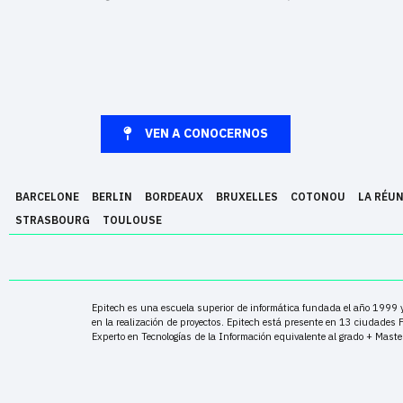
VEN A CONOCERNOS
BARCELONE
BERLIN
BORDEAUX
BRUXELLES
COTONOU
LA RÉU
STRASBOURG
TOULOUSE
Epitech es una escuela superior de informática fundada el año 1999 y 
en la realización de proyectos. Epitech está presente en 13 ciudades 
Experto en Tecnologías de la Información equivalente al grado + Master