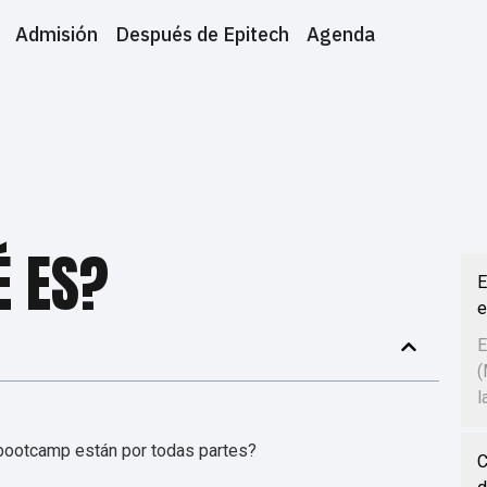
Admisión
Después de Epitech
Agenda
 ES?
E
e
E
(
l
bootcamp están por todas partes?
C