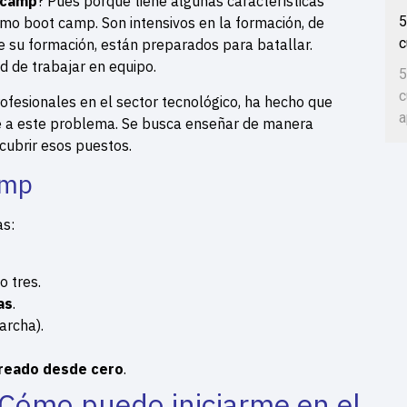
otcamp
? Pues porque tiene algunas características
5
omo boot camp. Son intensivos en la formación, de
c
de su formación, están preparados para batallar.
 de trabajar en equipo.
5
c
rofesionales en el sector tecnológico, ha hecho que
a
e a este problema. Se busca enseñar de manera
 cubrir esos puestos.
amp
as:
 tres.
as
.
archa).
creado desde cero
.
Cómo puedo iniciarme en el