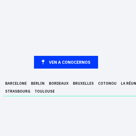
VEN A CONOCERNOS
BARCELONE
BERLIN
BORDEAUX
BRUXELLES
COTONOU
LA RÉU
STRASBOURG
TOULOUSE
Epitech es una escuela superior de informática fundada el año 1999 y 
en la realización de proyectos. Epitech está presente en 13 ciudades 
Experto en Tecnologías de la Información equivalente al grado + Master