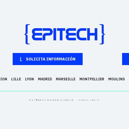
SOLICITA INFORMACIÓN
NION
LILLE
LYON
MADRID
MARSEILLE
MONTPELLIER
MOULINS
POLÍTICA DE PRIVACIDAD
AVISO LEGAL
que forma en 5 años a expertos del sector. Permite convertir la pasión por la informática 
Francesas, una en Estados Unidos (Nueva York) y en otras 5 ciudades europeas : Barcelona, 
, reconocido en Europa (nivel 7 de la EU) y homologado por el estado Francés en el Nivel 1 