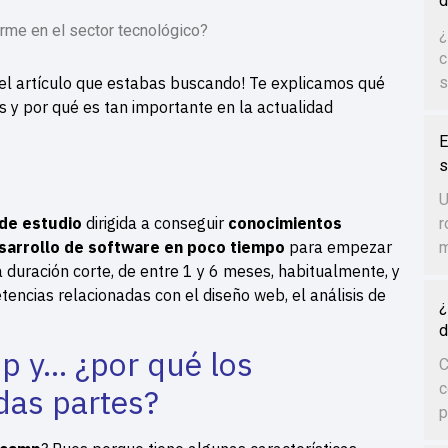
d
me en el sector tecnológico?
¿
c
el artículo que estabas buscando! Te explicamos qué
s
s y por qué es tan importante en la actualidad
E
s
U
de estudio
dirigida a conseguir
conocimientos
r
esarrollo de software en poco tiempo
para empezar
m
 duración corte, de entre 1 y 6 meses, habitualmente, y
encias relacionadas con el diseño web, el análisis de
¿
d
p y… ¿por qué los
C
c
das partes?
p