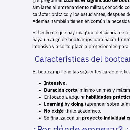
¿Te preguntas
cuál es el significado de bo
similares al entrenamiento militar, conocido c
carácter práctico y los estudiantes, después 
Además, también tienen en común la necesidad
El hecho de que hay una gran deficiencia de p
haya un auge de bootcamps para hacer frent
intensiva y a corto plazo a profesionales para
Características del bootc
El bootcamp tiene las siguientes característic
Intensivo.
Duración corta
, mínimo un mes y máximo
Enfocado a adquirir
habilidades práctic
Learning by doing
(aprender sobre la m
No exige
título académico.
Se finaliza con un
proyecto individual 
¿Por dónde empezar? ¿