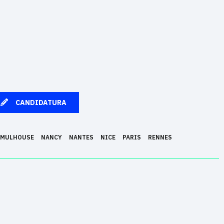
CANDIDATURA
MULHOUSE
NANCY
NANTES
NICE
PARIS
RENNES
en una profesión de futuro gracias a su pedagogía innovadora basada
Madrid, Berlín, Estrasburgo y Bruselas. Epitech otorga el título de
en la Comisión Nacional de Certificaciones Profesionales (CNCP)