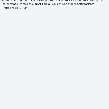
equivalente al grado + Master, reconocido en Europa (nivel 7 de la EU) y homologado
por el estado Francés en el Nivel 1 en la Comisión Nacional de Certificaciones
Profesionales (CNCP)