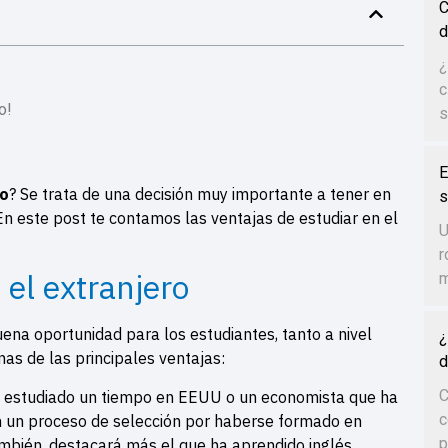
C
d
¿
c
o!
s
E
ro
? Se trata de una decisión muy importante a tener en
s
En este post te contamos las ventajas de estudiar en el
U
r
 el extranjero
m
ena oportunidad para los estudiantes, tanto a nivel
¿
as de las principales ventajas:
d
C
a estudiado un tiempo en EEUU o un economista que ha
c
 un proceso de selección por haberse formado en
p
ambién, destacará más el que ha aprendido inglés