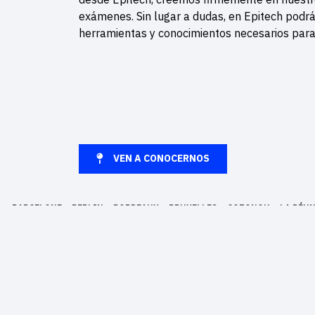
exámenes. Sin lugar a dudas, en Epitech podrá
herramientas y conocimientos necesarios par
VEN A CONOCERNOS
BARCELONE
BERLIN
BORDEAUX
BRUXELLES
COTONOU
LA RÉU
STRASBOURG
TOULOUSE
Epitech es una escuela superior de informática fundada el año 1999 y 
en la realización de proyectos. Epitech está presente en 13 ciudades 