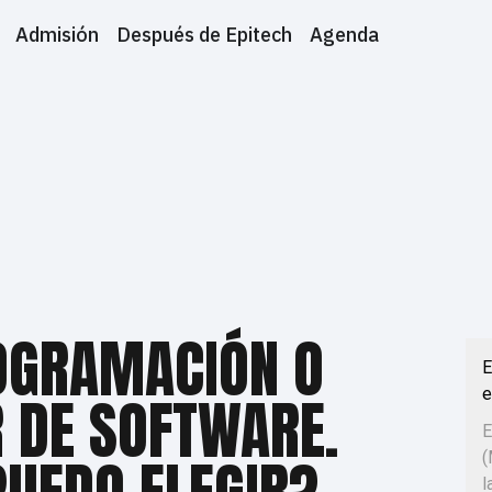
Admisión
Después de Epitech
Agenda
OGRAMACIÓN O
E
e
 DE SOFTWARE.
E
(
l