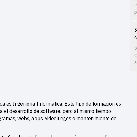
c
p
5
c
5
c
a
es Ingeniería Informática. Este tipo de formación es
ja el desarrollo de software, pero al mismo tiempo
gramas, webs, apps, videojuegos o mantenimiento de