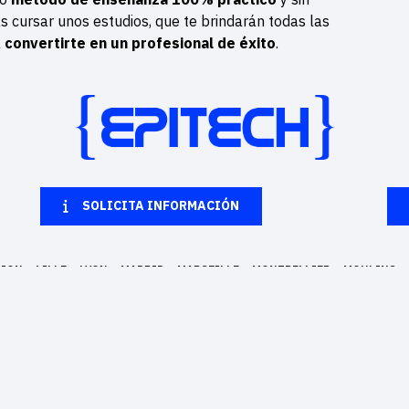
s cursar unos estudios, que te brindarán todas las
a
convertirte en un profesional de éxito
.
SOLICITA INFORMACIÓN
NION
LILLE
LYON
MADRID
MARSEILLE
MONTPELLIER
MOULINS
POLÍTICA DE PRIVACIDAD
AVISO LEGAL
que forma en 5 años a expertos del sector. Permite convertir la pasión por la informática 
Francesas, una en Estados Unidos (Nueva York) y en otras 5 ciudades europeas : Barcelona, 