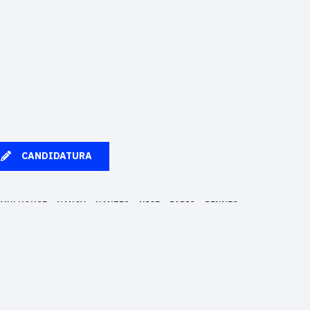
CANDIDATURA
MULHOUSE
NANCY
NANTES
NICE
PARIS
RENNES
en una profesión de futuro gracias a su pedagogía innovadora basada
Madrid, Berlín, Estrasburgo y Bruselas. Epitech otorga el título de