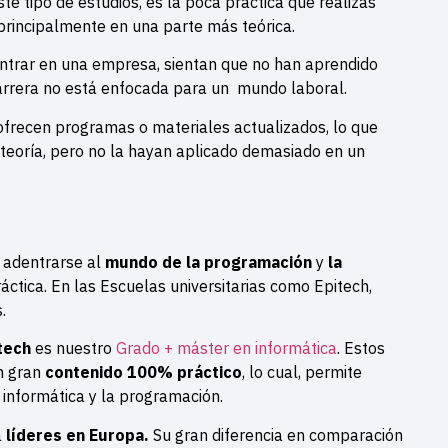
 tipo de estudios, es la poca práctica que realizas
 principalmente en una parte más teórica.
ntrar en una empresa, sientan que no han aprendido
arrera no está enfocada para un mundo laboral.
ofrecen programas o materiales actualizados, lo que
eoría, pero no la hayan aplicado demasiado en un
e adentrarse al
mundo de la programación
y
la
tica. En las Escuelas universitarias como Epitech,
.
tech
es nuestro
Grado + máster en informática
. Estos
un gran
contenido 100% práctico
, lo cual, permite
informática y la programación.
a
líderes en Europa.
Su gran diferencia en comparación