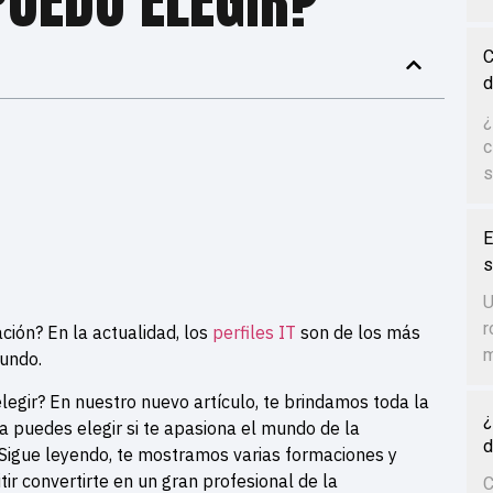
PUEDO ELEGIR?
C
d
¿
c
s
E
s
U
r
ión? En la actualidad, los
perfiles IT
son de los más
m
undo.
legir? En nuestro nuevo artículo, te brindamos toda la
¿
a puedes elegir si te apasiona el mundo de la
d
Sigue leyendo, te mostramos varias formaciones y
tir convertirte en un gran profesional de la
C