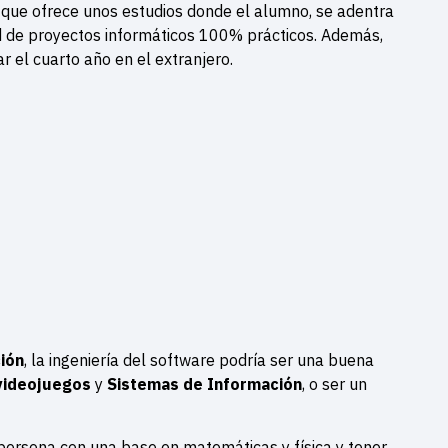
s que ofrece unos estudios donde el alumno, se adentra
ad de proyectos informáticos 100% prácticos. Además,
ar el cuarto año en el extranjero.
ión
, la ingeniería del software podría ser una buena
 videojuegos
y
Sistemas de Información
, o ser un
 persona con una base en matemáticas y física y tener