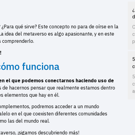
¿
d
¿Para qué sirve? Este concepto no para de oírse en la
C
. La idea del metaverso es algo apasionante, y en este
c
s comprenderlo.
p
!
5
 cómo funciona
c
5
 en el que podemos conectarnos haciendo uso de
c
s de hacernos pensar que realmente estamos dentro
a
es elementos que hay en él.
 complementos, podremos acceder a un mundo
alelo en el que coexisten diferentes comunidades
como las del mundo real.
taverso, ¡sigamos descubriendo más!