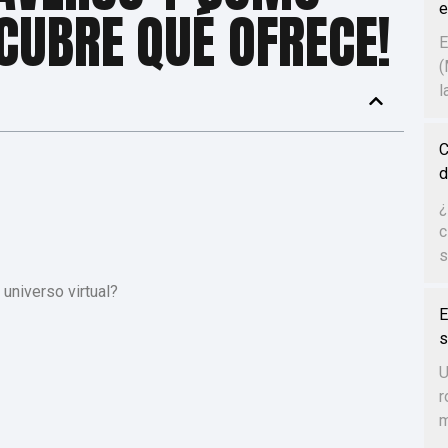
e
CUBRE QUÉ OFRECE!
E
(
l
C
d
¿
c
s
universo virtual?
E
s
U
r
m