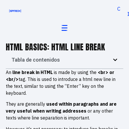
Cand
HTML BASICS: HTML LINE BREAK
Tabla de contenidos
An
l
ine break
in HTML
is made by using the
<br> or
<br/>
tag. This is used to introduce a html new line in
the text, similar to using the “Enter” key on the
keyboard.
They are generally
used within paragraphs and are
very useful when writing addresses
or any other
texts where line separation is important.
However, it’s not necessary to introduce line breaks in