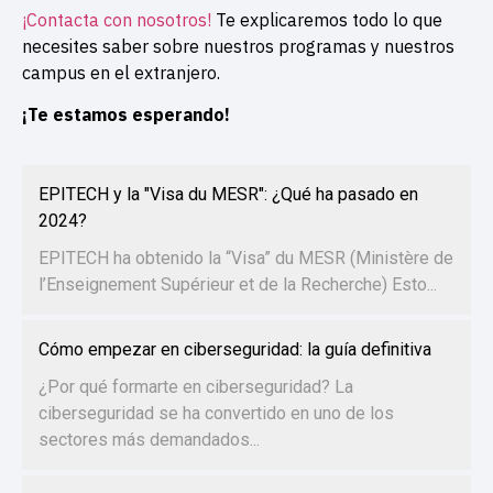
¡Contacta con nosotros!
Te explicaremos todo lo que
necesites saber sobre nuestros programas y nuestros
campus en el extranjero.
¡Te estamos esperando!
EPITECH y la "Visa du MESR": ¿Qué ha pasado en
2024?
EPITECH ha obtenido la “Visa” du MESR (Ministère de
l’Enseignement Supérieur et de la Recherche) Esto...
Cómo empezar en ciberseguridad: la guía definitiva
¿Por qué formarte en ciberseguridad? La
ciberseguridad se ha convertido en uno de los
sectores más demandados...