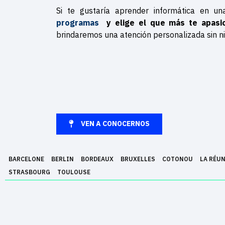
Si te gustaría aprender informática en u
programas
y elige el que más te apasi
brindaremos una atención personalizada sin 
VEN A CONOCERNOS
BARCELONE
BERLIN
BORDEAUX
BRUXELLES
COTONOU
LA RÉU
STRASBOURG
TOULOUSE
Epitech es una escuela superior de informática fundada el año 1999 y 