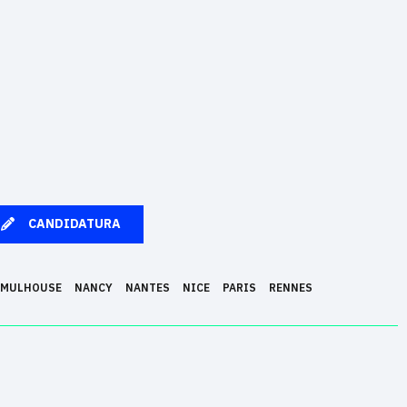
CANDIDATURA
MULHOUSE
NANCY
NANTES
NICE
PARIS
RENNES
en una profesión de futuro gracias a su pedagogía innovadora basada