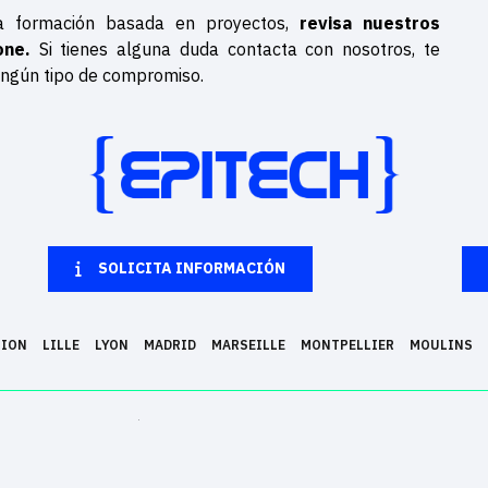
na formación basada en proyectos,
revisa nuestros
one.
Si tienes alguna duda contacta con nosotros, te
ningún tipo de compromiso.
SOLICITA INFORMACIÓN
NION
LILLE
LYON
MADRID
MARSEILLE
MONTPELLIER
MOULINS
POLÍTICA DE PRIVACIDAD
AVISO LEGAL
que forma en 5 años a expertos del sector. Permite convertir la pasión por la informática 