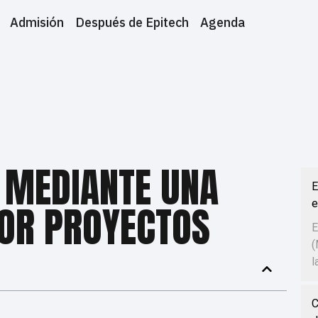
Admisión
Después de Epitech
Agenda
 MEDIANTE UNA
E
e
OR PROYECTOS
E
(
l
C