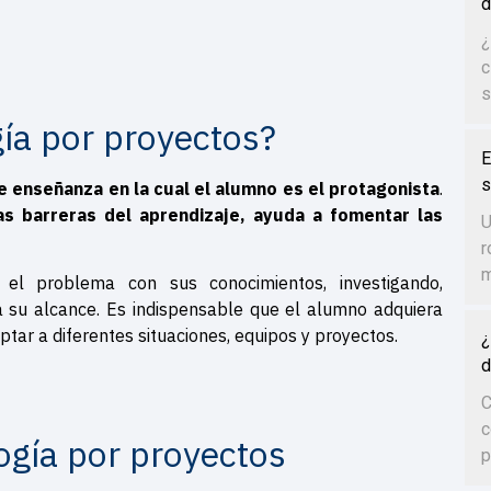
d
¿
c
s
ía por proyectos?
E
s
e enseñanza en la cual el alumno es el protagonista
.
s barreras del aprendizaje, ayuda a fomentar las
U
.
r
m
el problema con sus conocimientos, investigando,
a su alcance. Es indispensable que el alumno adquiera
ptar a diferentes situaciones, equipos y proyectos.
¿
d
C
c
ogía por proyectos
p