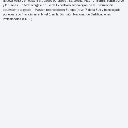
(Nueva York) y en otras 5 ciudades europeas : Barcelona, Madrid, Berlín, Estrasburgo
y Bruselas. Epitech otorga el título de Experto en Tecnologías de la Información
equivalente al grado + Master, reconocido en Europa (nivel 7 de la EU) y homologado
por el estado Francés en el Nivel 1 en la Comisión Nacional de Certificaciones
Profesionales (CNCP)