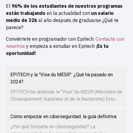
El
96% de los estudiantes de nuestros programas
están trabajando
en la actualidad con
un salario
medio de 32k
al año después de graduarse ¿Qué te
parece?
Conviértete en programador con Epitech.
Contacta con
nosotros
y empieza a estudiar en Epitech ¡
Es tu
oportunidad!
EPITECH y la "Visa du MESR": ¿Qué ha pasado en
2024?
EPITECH ha obtenido la “Visa” du MESR (Ministère de
l’Enseignement Supérieur et de la Recherche) Esto...
Cómo empezar en ciberseguridad: la guía definitiva
¿Por qué formarte en ciberseguridad? La